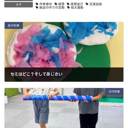
作業療法
感覚
感覚遊び
支援遊具
タグ
施設の中での活動
粗大運動
前の記事
セミはどこ？そしてあじさい
2024年6月22日
次の記事