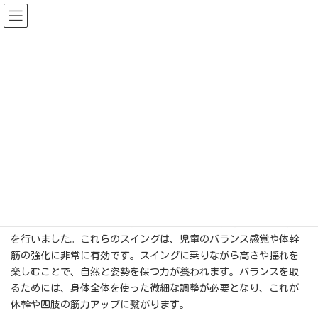
コ
ナ
ン
ビ
テ
ゲ
ン
ー
ツ
シ
へ
ョ
ス
ン
キ
に
感覚統合遊具が大活躍です
ッ
移
プ
動
最
2024年6月24日
2024年6月24日
輝HIKARIみらいキッズ
終
更
新
日
児童発達支援|輝HIKARIみらいキッズ|さいたま市
活動のようす
時
感覚統合遊具が大活躍です
:
輝HIKARIみらいキッズでは、さいたま市内の民間の児童発達支援
事業所で唯一、感覚統合遊具を取り入れている施設です。
今回は、オーシャンスイングやチューブスイングを使用した遊び
を行いました。これらのスイングは、児童のバランス感覚や体幹
筋の強化に非常に有効です。スイングに乗りながら高さや揺れを
楽しむことで、自然と姿勢を保つ力が養われます。バランスを取
るためには、身体全体を使った微細な調整が必要となり、これが
体幹や四肢の筋力アップに繋がります。