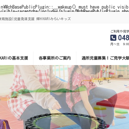
in\MchBasePublicPlugin::__wakeup() must have public visi
visible-recaptcha/includes/plugin/MchBasePublicPlugin.php
施設|児童発達支援 輝HIKARIみらいキッズ
ご利用や見
04
月～土 9:0
IKARIの基本支援
各事業所のご案内
通所児童募集！ご見学大