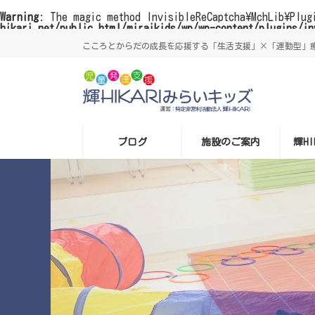
Warning
: The magic method InvisibleReCaptcha\MchLib\Plug
hikari.net/public_html/miraikids/wp/wp-content/plugins/in
コ
ナ
こころとからだの成長を応援する「生活支援」×「運動型」療育
ン
ビ
テ
ゲ
ン
ー
ツ
シ
へ
ョ
ス
ン
キ
に
ッ
移
プ
動
ブログ
施設のご案内
輝H