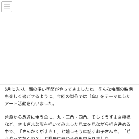
コ
ナ
ン
ビ
テ
ゲ
ン
ー
ツ
シ
へ
ョ
ス
ン
【 雨の日も楽しく！輝HIKARIみ
キ
に
ッ
移
プ
動
らいキッズの『傘』づくり 】
最
2025年6月15日
2025年6月15日
輝HIKARIみらいキッズ
終
更
新
日
児童発達支援|輝HIKARIみらいキッズ|さいたま市
活動のようす
時
【 雨の日も楽しく！輝HIKARIみらいキッズの『傘』づくり 】
:
6月に入り、雨の多い季節がやってきましたね。そんな梅雨の時期
も楽しく過ごせるように、今回の製作では『傘』をテーマにした
アート活動を行いました。
普段から身近に使う傘に、丸・三角・四角、そしてうずまき模様
など、さまざまな形を描いてみました見本を見ながら描き進める
中で、「さんかくがすき！」と嬉しそうに話すお子さんや、「ど
うやってかくの？」と職員に尋ねる姿も見られました。