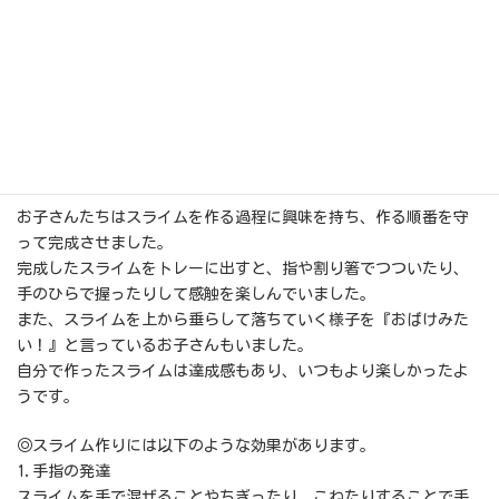
目的： スライムを作る過程の感触の変化を楽しむ
今日はお子さんたちにスライムを作るところから体験してもらい
ました。
スライムは洗濯のりや水、好きな色の水彩絵の具を使って作りま
す。
今回はオレンジ色の絵の具を使ってスライムを作りました。
お子さんたちはスライムを作る過程に興味を持ち、作る順番を守
って完成させました。
完成したスライムをトレーに出すと、指や割り箸でつついたり、
手のひらで握ったりして感触を楽しんでいました。
また、スライムを上から垂らして落ちていく様子を『おばけみた
い！』と言っているお子さんもいました。
自分で作ったスライムは達成感もあり、いつもより楽しかったよ
うです。
◎スライム作りには以下のような効果があります。
1.手指の発達
スライムを手で混ぜることやちぎったり、こねたりすることで手