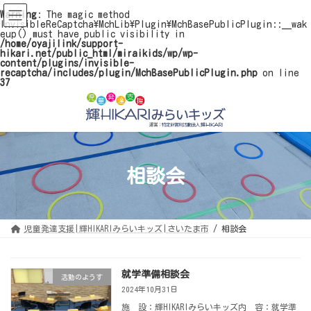
Warning
: The magic method
InvisibleReCaptcha\MchLib\Plugin\MchBasePublicPlugin::__wak
eup() must have public visibility in
/home/oyajilink/support-
hikari.net/public_html/miraikids/wp/wp-
content/plugins/invisible-
recaptcha/includes/plugin/MchBasePublicPlugin.php
on line
37
コ
ナ
ン
ビ
テ
ゲ
ン
ー
ツ
シ
へ
ョ
ス
ン
キ
に
ッ
移
相談会
プ
動
児童発達支援|輝HIKARIみらいキッズ|さいたま市
相談会
就学準備相談会
活動のようす
2024年10月31日
施 設：輝HIKARIみらいキッズ内 容：就学準