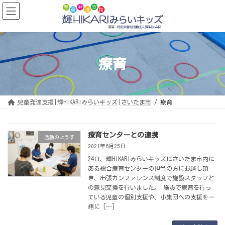
コ
ナ
ン
ビ
テ
ゲ
ン
ー
ツ
シ
へ
ョ
ス
ン
キ
に
ッ
移
療育
プ
動
児童発達支援|輝HIKARIみらいキッズ|さいたま市
療育
療育センターとの連携
活動のようす
2021年6月25日
24日、輝HIKARIみらいキッズにさいたま市内に
ある総合療育センターの担当の方にお越し頂
き、出張カンファレンス制度で施設スタッフと
の意見交換を行いました。 施設で療育を行っ
ている児童の個別支援や、小集団への支援を一
緒に […]