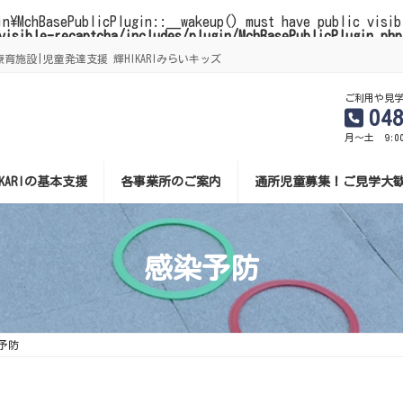
in\MchBasePublicPlugin::__wakeup() must have public visi
visible-recaptcha/includes/plugin/MchBasePublicPlugin.php
施設|児童発達支援 輝HIKARIみらいキッズ
ご利用や見
04
月～土 9:0
IKARIの基本支援
各事業所のご案内
通所児童募集！ご見学大
感染予防
予防