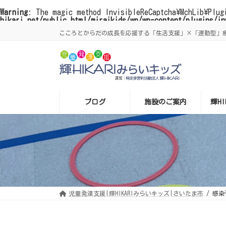
Warning
: The magic method InvisibleReCaptcha\MchLib\Plug
hikari.net/public_html/miraikids/wp/wp-content/plugins/in
コ
ナ
こころとからだの成長を応援する「生活支援」×「運動型」療育
ン
ビ
テ
ゲ
ン
ー
ツ
シ
へ
ョ
ス
ン
キ
に
ッ
移
プ
動
ブログ
施設のご案内
輝H
児童発達支援|輝HIKARIみらいキッズ|さいたま市
感染