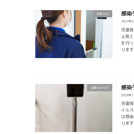
感染
お知らせ
2021年
児童発
止策と
を行っ
ります
感染
活動のようす
2020年
児童発
イルス
は感染
ります