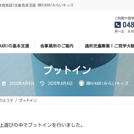
施設|児童発達支援 輝HIKARIみらいキッズ
ご利用や見
04
月～土 9:0
IKARIの基本支援
各事業所のご案内
通所児童募集！ご見学大
プットイン
最
2020年4月6日
2020年4月6日
輝HIKARIみらいキッズ
終
更
新
日
のようす
プットイン
時
:
、机上遊びの中でプットインを行いました。