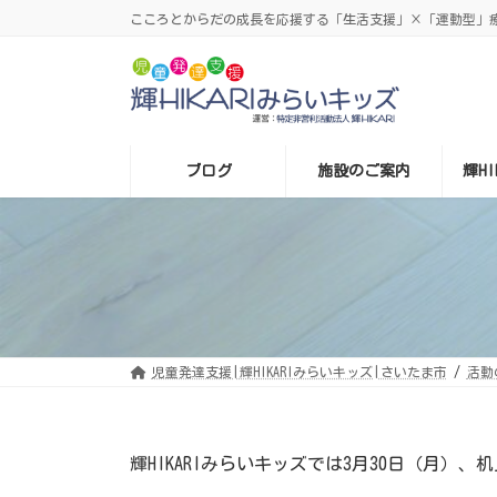
コ
ナ
こころとからだの成長を応援する「生活支援」×「運動型」療育
ン
ビ
テ
ゲ
ン
ー
ツ
シ
へ
ョ
ス
ン
キ
に
ッ
移
プ
動
ブログ
施設のご案内
輝H
児童発達支援|輝HIKARIみらいキッズ|さいたま市
活動
輝HIKARIみらいキッズでは3月30日（月）