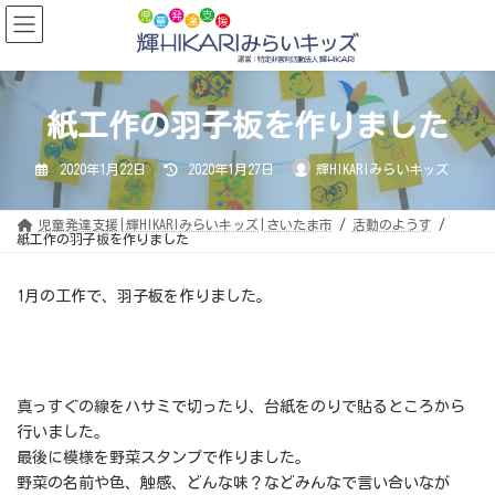
コ
ナ
ン
ビ
テ
ゲ
ン
ー
ツ
シ
へ
ョ
ス
ン
キ
に
紙工作の羽子板を作りました
ッ
移
プ
動
最
2020年1月22日
2020年1月27日
輝HIKARIみらいキッズ
終
更
新
日
児童発達支援|輝HIKARIみらいキッズ|さいたま市
活動のようす
時
紙工作の羽子板を作りました
:
1月の工作で、羽子板を作りました。
真っすぐの線をハサミで切ったり、台紙をのりで貼るところから
行いました。
最後に模様を野菜スタンプで作りました。
野菜の名前や色、触感、どんな味？などみんなで言い合いなが