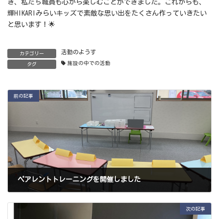
き、私たち職員も心から楽しむことができました。これからも、
輝HIKARIみらいキッズで素敵な思い出をたくさん作っていきたい
と思います！🌟
活動のようす
カテゴリー
施設の中での活動
タグ
前の記事
ペアレントトレーニングを開催しました
2024年7月23日
次の記事