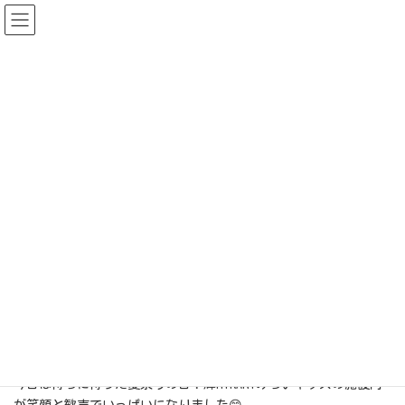
コ
ナ
ン
ビ
テ
ゲ
ン
ー
ツ
シ
へ
ョ
ス
ン
キ
に
夏祭りイベント
ッ
移
プ
動
最
2024年7月24日
2024年7月26日
輝HIKARIみらいキッズ
終
更
新
日
児童発達支援|輝HIKARIみらいキッズ|さいたま市
活動のようす
時
夏祭りイベント
:
施設名：輝 HIKARI みらいキッズ
実施日：7 月 23 日（火）
内容：夏祭りイベント
輝HIKARIみらいキッズの夏祭り大盛況！楽しい思い出がいっぱい
🎉
今日は待ちに待った夏祭りの日！輝HIKARIみらいキッズの施設内