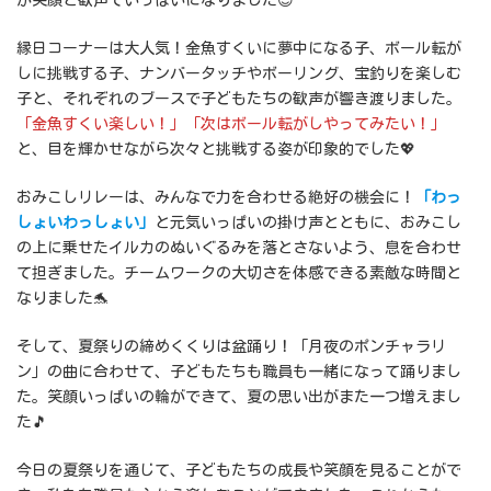
が笑顔と歓声でいっぱいになりました😊
縁日コーナーは大人気！金魚すくいに夢中になる子、ボール転が
しに挑戦する子、ナンバータッチやボーリング、宝釣りを楽しむ
子と、それぞれのブースで子どもたちの歓声が響き渡りました。
「金魚すくい楽しい！」「次はボール転がしやってみたい！」
と、目を輝かせながら次々と挑戦する姿が印象的でした💖
おみこしリレーは、みんなで力を合わせる絶好の機会に！
「わっ
しょいわっしょい」
と元気いっぱいの掛け声とともに、おみこし
の上に乗せたイルカのぬいぐるみを落とさないよう、息を合わせ
て担ぎました。チームワークの大切さを体感できる素敵な時間と
なりました🐬
そして、夏祭りの締めくくりは盆踊り！「月夜のポンチャラリ
ン」の曲に合わせて、子どもたちも職員も一緒になって踊りまし
た。笑顔いっぱいの輪ができて、夏の思い出がまた一つ増えまし
た🎵
今日の夏祭りを通じて、子どもたちの成長や笑顔を見ることがで