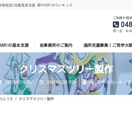
施設|児童発達支援 輝HIKARIみらいキッズ
ご利用や見
04
月～土 9:0
IKARIの基本支援
各事業所のご案内
通所児童募集！ご見学大
クリスマスツリー製作
最
2023年12月15日
2023年12月15日
輝HIKARIみらいキッズ
終
更
新
日
のようす
クリスマスツリー製作
時
: