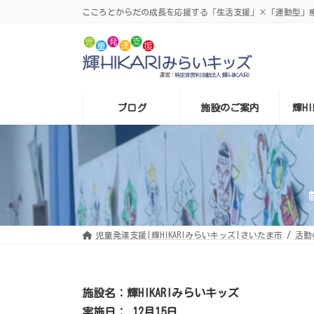
コ
ナ
こころとからだの成長を応援する「生活支援」×「運動型」療育
ン
ビ
テ
ゲ
ン
ー
ツ
シ
へ
ョ
ス
ン
キ
に
ッ
移
プ
動
ブログ
施設のご案内
輝H
児童発達支援|輝HIKARIみらいキッズ|さいたま市
活動
施設名：輝HIKARIみらいキッズ
実施日： 12月15日