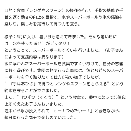
目的：食具（レンゲやスプーン）の操作を行い、手指の機能や手
首を返す動きの向上を目指す。水やスーパーボールや氷の感触を
楽しむ。楽しみを期待して待つ力を養う。
様子：6月に入り、暑い日も増えてきました。そんな暑い日に
は”水を使った遊び”がピッタリ！
ということで、スーパーボールすくいを行いました。（お子さん
によって支援内容は異なります）
水に浮かんだスーパーボールを食具ですくいあげて、自分の容器
に移す遊びです。集団の枠で行った際には、色とりどりのスーパ
ーボールを早く取りたくて仕方がない様子でしたが、
”『手はおひざ』で待つとレンゲやスプーンをもらえる”という
約束を守ることができました。
また、”1つずつ（すくう）”という設定で、夢中になって50個以
上すくえたお子さんもいました。
途中から氷が投入されて「わー！つめたいー！」と騒ぎながら、
縁日に行った気分で楽しめていました。