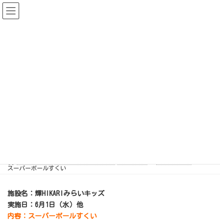
Warning
: The magic method
InvisibleReCaptcha\MchLib\Plugin\MchBasePublicPlugin::__wak
eup() must have public visibility in
/home/oyajilink/support-
hikari.net/public_html/miraikids/wp/wp-
content/plugins/invisible-
recaptcha/includes/plugin/MchBasePublicPlugin.php
on line
37
コ
ナ
ン
ビ
テ
ゲ
ン
ー
ツ
シ
へ
ョ
ス
ン
キ
に
スーパーボールすくい
ッ
移
プ
動
最
2022年6月4日
2022年6月4日
輝HIKARIみらいキッズ
終
更
新
日
児童発達支援|輝HIKARIみらいキッズ|さいたま市
活動のようす
時
スーパーボールすくい
:
施設名：輝HIKARIみらいキッズ
実施日：6月1日（水）他
内容：スーパーボールすくい