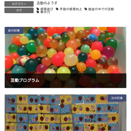
活動のようす
カテゴリー
感覚遊び
手指の感覚向上
施設の中での活動
タグ
集中力
前の記事
活動プログラム
2022年6月1日
次の記事