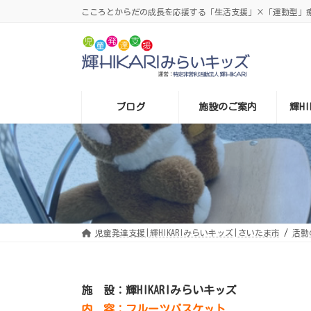
コ
ナ
こころとからだの成長を応援する「生活支援」×「運動型」療育
ン
ビ
テ
ゲ
ン
ー
ツ
シ
へ
ョ
ス
ン
キ
に
ッ
移
プ
動
ブログ
施設のご案内
輝H
児童発達支援|輝HIKARIみらいキッズ|さいたま市
活動
施 設：輝HIKARIみらいキッズ
内 容：フルーツバスケット