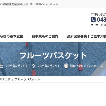
施設|児童発達支援 輝HIKARIみらいキッズ
ご利用や見
04
月～土 9:0
IKARIの基本支援
各事業所のご案内
通所児童募集！ご見学大
フルーツバスケット
最
2025年2月27日
2025年2月27日
輝HIKARIみらいキッズ
終
更
新
日
のようす
フルーツバスケット
時
: