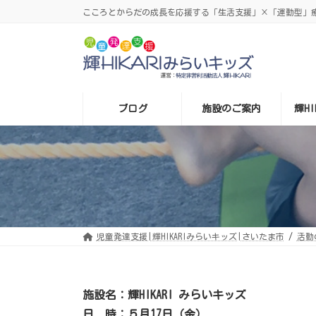
コ
ナ
こころとからだの成長を応援する「生活支援」×「運動型」療育
ン
ビ
テ
ゲ
ン
ー
ツ
シ
へ
ョ
ス
ン
キ
に
ッ
移
プ
動
ブログ
施設のご案内
輝H
児童発達支援|輝HIKARIみらいキッズ|さいたま市
活動
施設名：輝HIKARI みらいキッズ
日 時：５月17日（金）