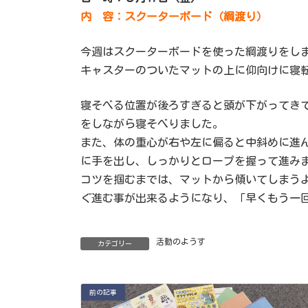
内 容：スクーターボード（綱渡り）
今週はスクーターボードを使った綱渡りをし
キャスターのついたマットの上に仰向けに寝
寝そべる位置が後ろすぎると頭が下がってき
をしながら寝そべりました。
また、体の重心が右や左に偏ると中斜めに進
に手を出し、しっかりとロープを握って進み
コツを掴むまでは、マットから傾いてしまう
ぐ進む事が出来るようになり、「早くもう一
活動のようす
カテゴリー
前の記事