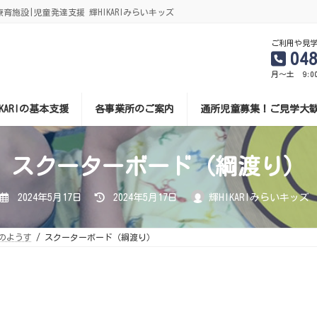
施設|児童発達支援 輝HIKARIみらいキッズ
ご利用や見
04
月～土 9:0
IKARIの基本支援
各事業所のご案内
通所児童募集！ご見学大
スクーターボード（綱渡り）
最
2024年5月17日
2024年5月17日
輝HIKARIみらいキッズ
終
更
新
日
のようす
スクーターボード（綱渡り）
時
: