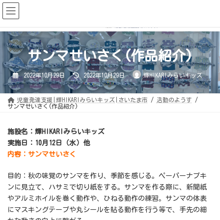
コ
ナ
ン
ビ
テ
ゲ
ン
ー
ツ
シ
へ
ョ
ス
ン
キ
に
サンマせいさく(作品紹介)
ッ
移
プ
動
最
2022年10月29日
2022年10月29日
輝HIKARIみらいキッズ
終
更
新
日
児童発達支援|輝HIKARIみらいキッズ|さいたま市
活動のようす
時
サンマせいさく(作品紹介)
:
施設名：輝HIKARIみらいキッズ
実施日：10月12日（水）他
内容：サンマせいさく
目的：秋の味覚のサンマを作り、季節を感じる。ペーパーナプキ
ンに見立て、ハサミで切り紙をする。サンマを作る際に、新聞紙
やアルミホイルを巻く動作や、ひねる動作の練習。サンマの体表
にマスキングテープや丸シールを貼る動作を行う等で、手先の細